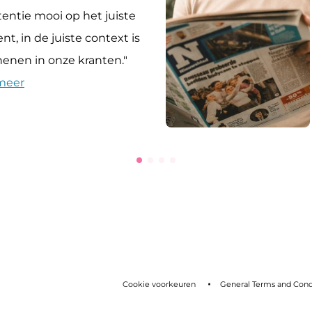
Ads & Data kan ik ten volle mijn
creativiteit benutten."
Lees meer
Cookie voorkeuren
General Terms and Cond