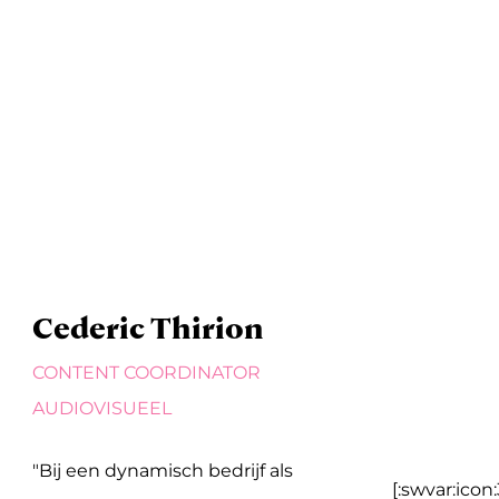
s
Christel Raps
ACCOUNT MANAGER IN
MEMORIAM
"In ons bedrijf werken alle
[:swvar:icon: