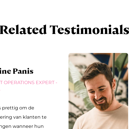
Related Testimonial
Cederic Thirion
CONTENT COORDINATOR
AUDIOVISUEEL
"Bij een dynamisch bedrijf als